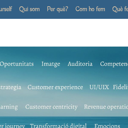
urself
Qui som
Per què?
Com ho fem
Què f