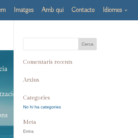
em
Imatges
Amb qui
Contacte
Idiomes
Comentaris recents
Arxius
Categories
No hi ha categories
Meta
Entra