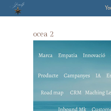
Yo
ocea 2