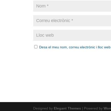
Desa el meu nom, correu electrònic i lloc we
Designed by
Elegant Themes
| Powered by
Wor