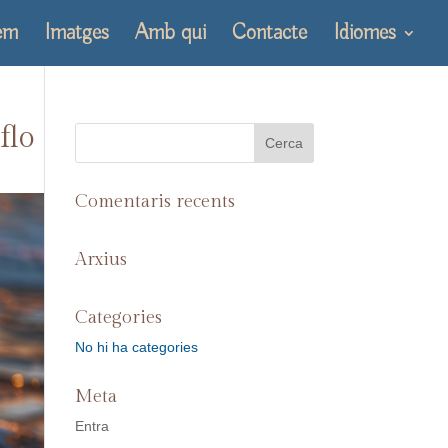
em
Imatges
Amb qui
Contacte
Idiomes
flo
Comentaris recents
Arxius
Categories
No hi ha categories
Meta
Entra