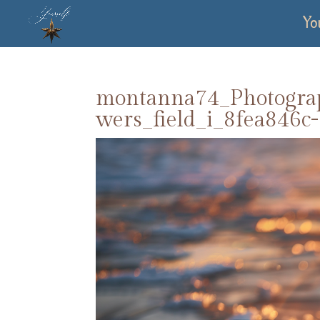
Yo
montanna74_Photograp
wers_field_i_8fea846c