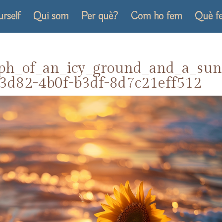
urself
Qui som
Per què?
Com ho fem
Què f
h_of_an_icy_ground_and_a_sun
-3d82-4b0f-b3df-8d7c21eff512