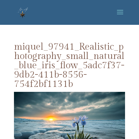
miquel_97941_Realistic_p
hotography_small_natural
_blue_iris_flow_5adc7f37-
9db2-411b-8556-
754f2bf1131b