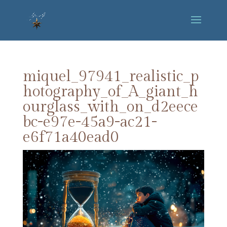
miquel_97941_realistic_p
hotography_of_A_giant_h
ourglass_with_on_d2eece
bc-e97e-45a9-ac21-
e6f71a40ead0