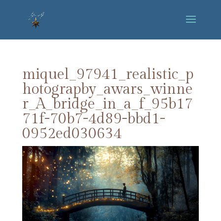
miquel_97941_realistic_p
hotograpby_awars_winne
r_A_bridge_in_a_f_95b17
71f-70b7-4d89-bbd1-
0952ed030634