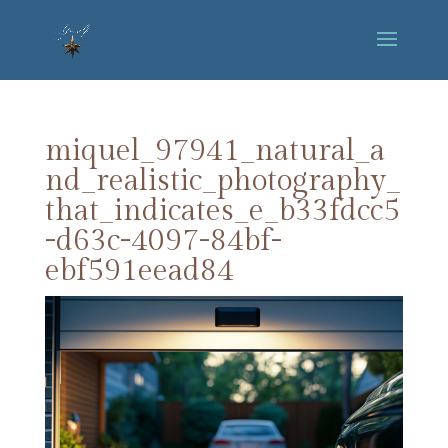
miquel_97941_natural_a
nd_realistic_photography_
that_indicates_e_b33fdcc5
-d63c-4097-84bf-
ebf591eead84