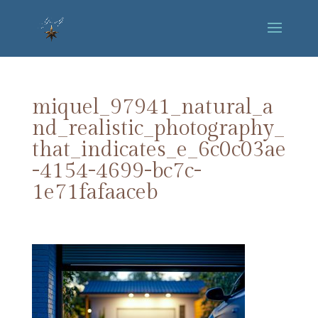
miquel_97941_natural_a
nd_realistic_photography_
that_indicates_e_6c0c03ae
-4154-4699-bc7c-
1e71fafaaceb