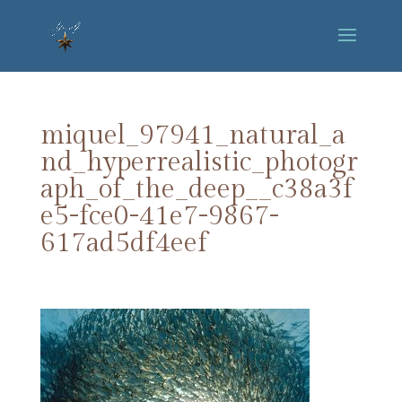
miquel_97941_natural_a
nd_hyperrealistic_photogr
aph_of_the_deep__c38a3f
e5-fce0-41e7-9867-
617ad5df4eef