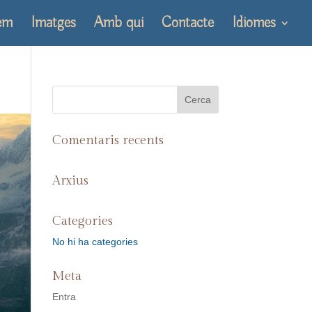
em
Imatges
Amb qui
Contacte
Idiomes
Comentaris recents
Arxius
Categories
No hi ha categories
Meta
Entra