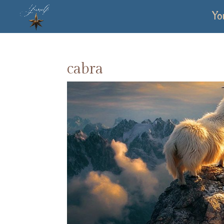
Yo
cabra