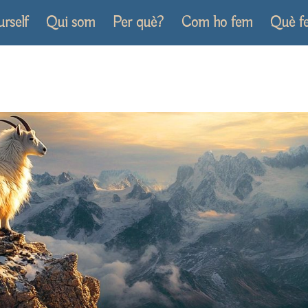
urself
Qui som
Per què?
Com ho fem
Què f