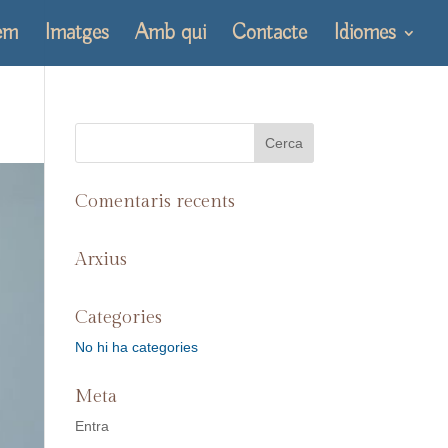
em
Imatges
Amb qui
Contacte
Idiomes
Comentaris recents
Arxius
Categories
No hi ha categories
Meta
Entra