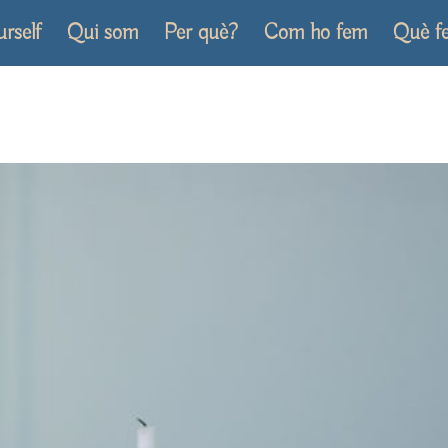
urself
Qui som
Per què?
Com ho fem
Què f