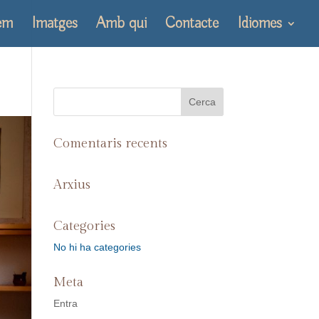
em
Imatges
Amb qui
Contacte
Idiomes
Comentaris recents
Arxius
Categories
No hi ha categories
Meta
Entra