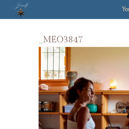
Yo
_MEO3847