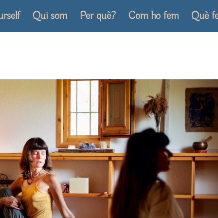
urself
Qui som
Per què?
Com ho fem
Què f