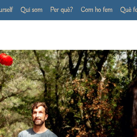
urself
Qui som
Per què?
Com ho fem
Què f