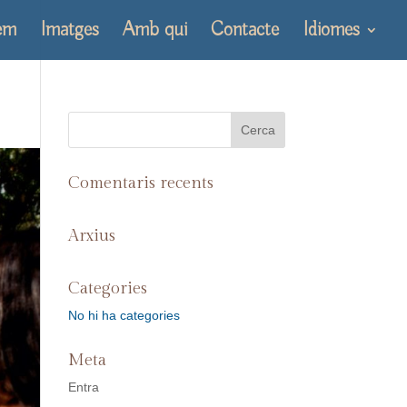
em
Imatges
Amb qui
Contacte
Idiomes
Comentaris recents
Arxius
Categories
No hi ha categories
Meta
Entra