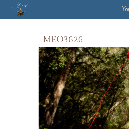
Yo
_MEO3626