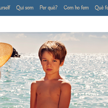
urself
Qui som
Per què?
Com ho fem
Què f