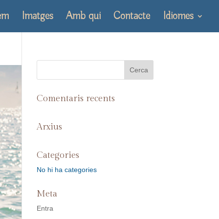
em
Imatges
Amb qui
Contacte
Idiomes
Comentaris recents
Arxius
Categories
No hi ha categories
Meta
Entra