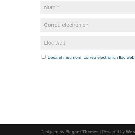
Desa el meu nom, correu electrònic i lloc we
Designed by
Elegant Themes
| Powered by
Wor