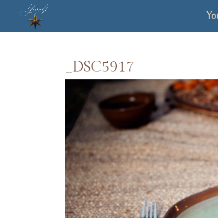
Yo
_DSC5917