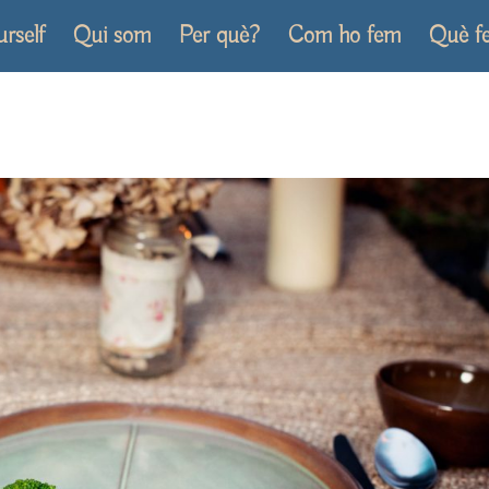
urself
Qui som
Per què?
Com ho fem
Què f