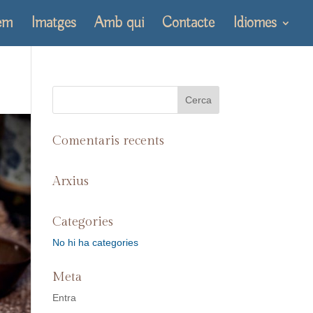
em
Imatges
Amb qui
Contacte
Idiomes
Comentaris recents
Arxius
Categories
No hi ha categories
Meta
Entra