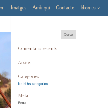
em
Imatges
Amb qui
Contacte
Idiomes
Comentaris recents
Arxius
Categories
No hi ha categories
Meta
Entra