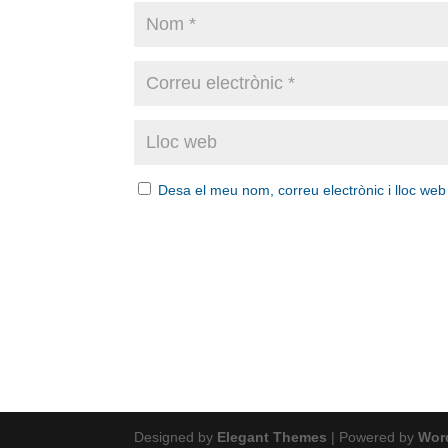
Desa el meu nom, correu electrònic i lloc we
Designed by
Elegant Themes
| Powered by
Wor