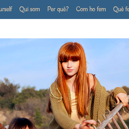
urself
Qui som
Per què?
Com ho fem
Què f