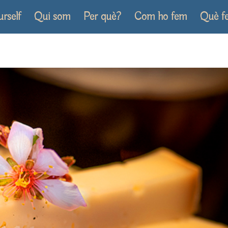
urself
Qui som
Per què?
Com ho fem
Què f