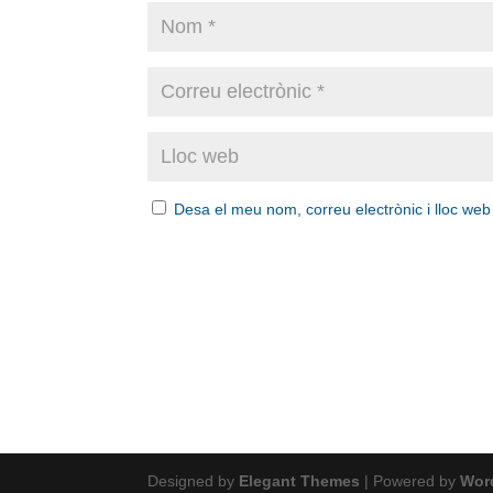
Desa el meu nom, correu electrònic i lloc we
Designed by
Elegant Themes
| Powered by
Wor