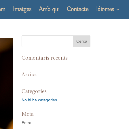
em
Imatges
Amb qui
Contacte
Idiomes
Comentaris recents
Arxius
Categories
No hi ha categories
Meta
Entra