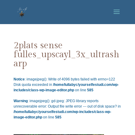
2plats sense
fulles_upscayl_3x_ultrash
arp
Notice
: imagejpeg(): Write of 4096 bytes failed with errno=122
Disk quota exceeded in
/home/lullabyc/yourselfestudi.com/wp-
includes/class-wp-image-editor.php
on line
585
Warning
: imagejpeg(): gd-jpeg: JPEG library reports
unrecoverable error: Output file write error --- out of disk space? in
/home/lullabyc/yourselfestudi.com/wp-includes/class-wp-
image-editor.php
on line
585