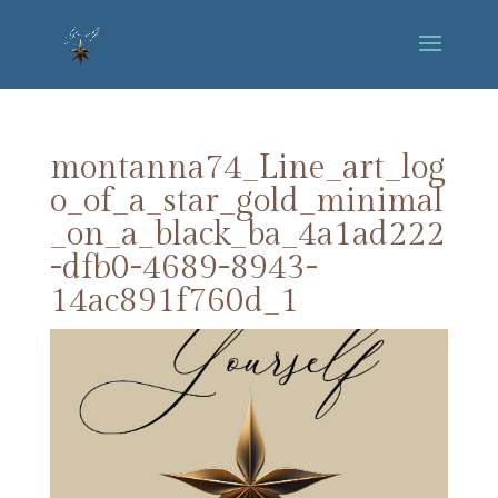
montanna74_Line_art_log
o_of_a_star_gold_minimal
_on_a_black_ba_4a1ad222
-dfb0-4689-8943-
14ac891f760d_1